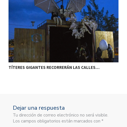
TÍTERES GIGANTES RECORRERÁN LAS CALLES…
T
Dejar una respuesta
Tu dirección de correo electrónico no será visible.
Los campos obligatorios están marcados con *