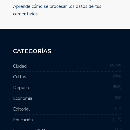
Aprende cómo se procesan los datos de tus
comentarios
.
CATEGORÍAS
4,734
Ciudad
354
Cultura
506
Deportes
89
Economía
12
Editorial
119
Educación
41