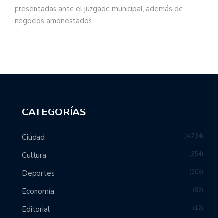
presentadas ante el juzgado municipal, además de
negocios amonestados…
CATEGORÍAS
4,734
Ciudad
354
Cultura
506
Deportes
89
Economía
12
Editorial