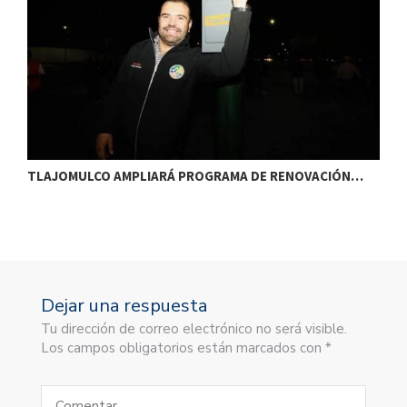
TLAJOMULCO AMPLIARÁ PROGRAMA DE RENOVACIÓN…
T
Dejar una respuesta
Tu dirección de correo electrónico no será visible.
Los campos obligatorios están marcados con *