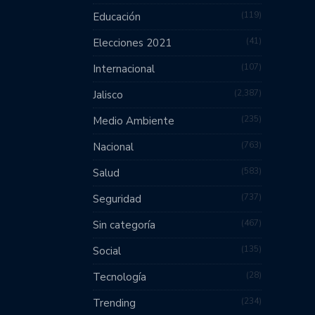
119
Educación
41
Elecciones 2021
107
Internacional
2,387
Jalisco
235
Medio Ambiente
763
Nacional
583
Salud
737
Seguridad
467
Sin categoría
135
Social
28
Tecnología
234
Trending