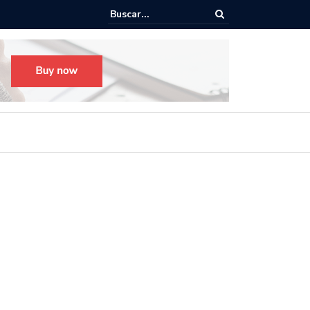
o para el Festival Desfile Día de Muertos 2025 en Guadalajara