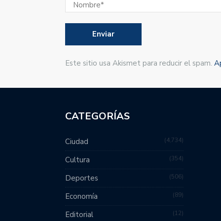
Este sitio usa Akismet para reducir el spam.
A
CATEGORÍAS
4,734
Ciudad
354
Cultura
506
Deportes
89
Economía
12
Editorial