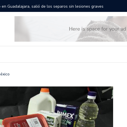
rán las calles de Guadalajara: aparta la fecha
Todo list
México