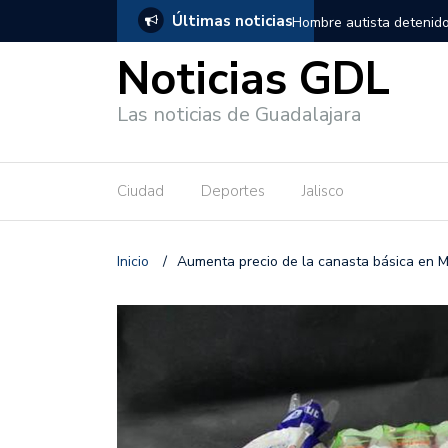
Últimas noticias
, salió de los separos sin lesiones graves
Títeres gigantes recorre
Noticias GDL
Las noticias de Guadalajara
Ciudad
Deportes
Jalisco
Inicio
/
Aumenta precio de la canasta básica en 