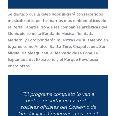
Se destacó que la celebración i
niciará con recorridos
musicalizados por los barrios más emblemáticos de
la Perla Tapatía, donde las compañías artísticas del
Municipio como la Banda de Música, Rondalla,
Mariachi y Coro brindarán muestras de su talento en
lugares como Analco, Santa Tere, Chapultepec, San
Miguel de Mezquitán, el Mercado de la Copa, la
Explanada del Expiatorio y el Parque Revolución,
entre otros.
“El programa completo lo van a
poder consultar en las redes
sociales oficiales del Gobierno de
Guadalajara. Comenzaremos con el