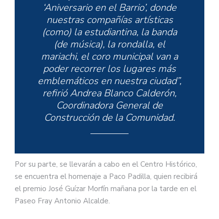
‘Aniversario en el Barrio’, donde
nuestras compañías artísticas
(como) la estudiantina, la banda
(de música), la rondalla, el
mariachi, el coro municipal van a
poder recorrer los lugares más
emblemáticos en nuestra ciudad”,
refirió Andrea Blanco Calderón,
Coordinadora General de
Construcción de la Comunidad.
Por su parte, se llevarán a cabo en el Centro Histórico,
se encuentra el homenaje a Paco Padilla, quien recibirá
el premio José Guízar Morfín mañana por la tarde en el
Paseo Fray Antonio Alcalde.