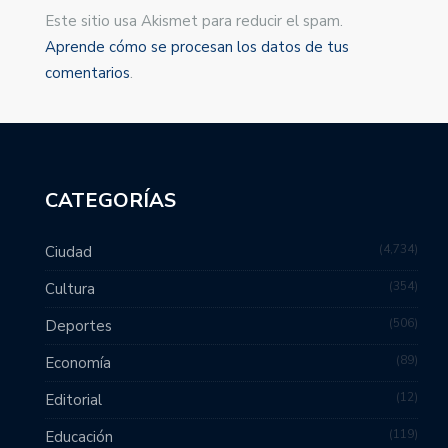
Este sitio usa Akismet para reducir el spam.
Aprende cómo se procesan los datos de tus
comentarios
.
CATEGORÍAS
4,734
Ciudad
354
Cultura
506
Deportes
89
Economía
12
Editorial
119
Educación