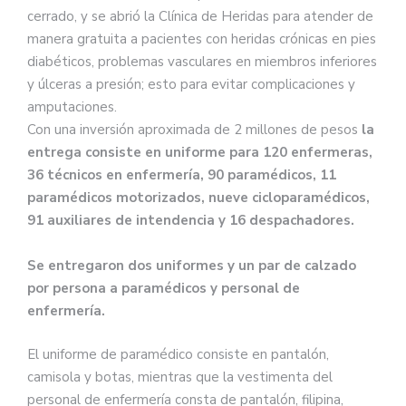
Filipina.
cerrado, y se abrió la Clínica de Heridas para atender de
Chaleco y saco.
manera gratuita a pacientes con heridas crónicas en pies
pic.twitter.com/PaTDtnNUZ5
diabéticos, problemas vasculares en miembros inferiores
y úlceras a presión; esto para evitar complicaciones y
amputaciones.
Con una inversión aproximada de 2 millones de pesos
la
— Gobierno de Guadalajara
entrega consiste en uniforme para 120 enfermeras,
(@GuadalajaraGob)
October 11,
36 técnicos en enfermería, 90 paramédicos, 11
2023
paramédicos motorizados, nueve cicloparamédicos,
91 auxiliares de intendencia y 16 despachadores.
Se entregaron dos uniformes y un par de calzado
por persona a paramédicos y personal de
enfermería.
El uniforme de paramédico consiste en pantalón,
camisola y botas, mientras que la vestimenta del
personal de enfermería consta de pantalón, filipina,