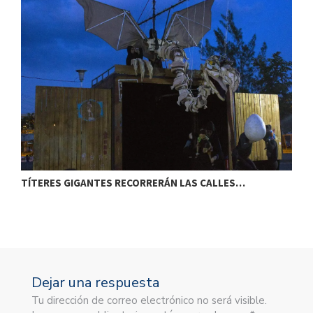
TÍTERES GIGANTES RECORRERÁN LAS CALLES…
T
Dejar una respuesta
Tu dirección de correo electrónico no será visible.