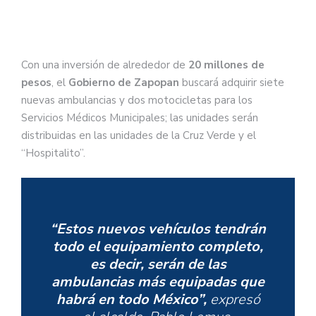
Con una inversión de alrededor de
20 millones de
pesos
, el
Gobierno de Zapopan
buscará adquirir siete
nuevas ambulancias y dos motocicletas para los
Servicios Médicos Municipales; las unidades serán
distribuidas en las unidades de la Cruz Verde y el
“Hospitalito”.
“Estos nuevos vehículos tendrán
todo el equipamiento completo,
es decir, serán de las
ambulancias más equipadas que
habrá en todo México”,
expresó