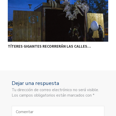
TÍTERES GIGANTES RECORRERÁN LAS CALLES…
T
Dejar una respuesta
Tu dirección de correo electrónico no será visible.
Los campos obligatorios están marcados con *