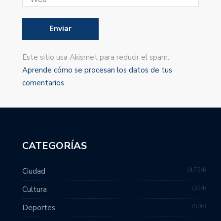
Este sitio usa Akismet para reducir el spam.
Aprende cómo se procesan los datos de tus
comentarios
.
CATEGORÍAS
4,734
Ciudad
354
Cultura
506
Deportes