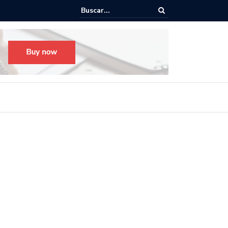
o para el Festival Desfile Día de Muertos 2025 en Guadalajara