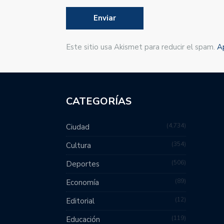
Este sitio usa Akismet para reducir el spam.
A
CATEGORÍAS
4,734
Ciudad
354
Cultura
506
Deportes
89
Economía
12
Editorial
119
Educación