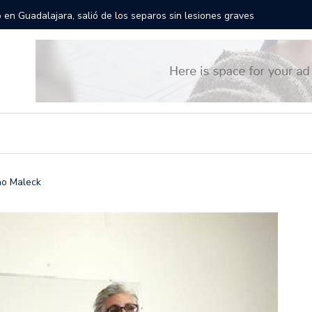
rán las calles de Guadalajara: aparta la fecha
Todo list
ao Maleck