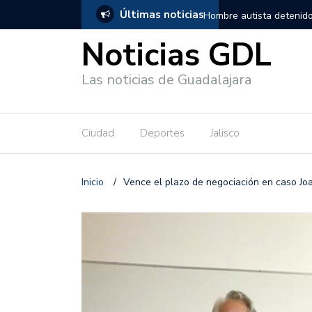
Últimas noticias
, salió de los separos sin lesiones graves
Títeres gigantes recorre
Noticias GDL
Las noticias de Guadalajara
Ciudad
Deportes
Jalisco
Inicio
/
Vence el plazo de negociación en caso Jo