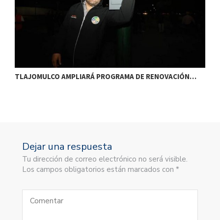
TLAJOMULCO AMPLIARÁ PROGRAMA DE RENOVACIÓN…
T
Dejar una respuesta
Tu dirección de correo electrónico no será visible.
Los campos obligatorios están marcados con *