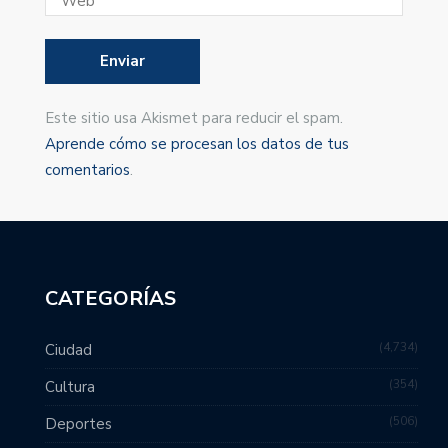
Este sitio usa Akismet para reducir el spam.
Aprende cómo se procesan los datos de tus
comentarios
.
CATEGORÍAS
4,734
Ciudad
354
Cultura
506
Deportes