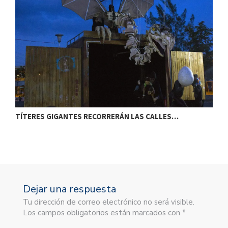
TÍTERES GIGANTES RECORRERÁN LAS CALLES…
T
Dejar una respuesta
Tu dirección de correo electrónico no será visible.
Los campos obligatorios están marcados con *