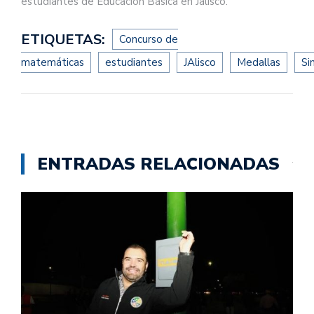
estudiantes de Educación Básica en Jalisco.
ETIQUETAS:
Concurso de
matemáticas
estudiantes
JAlisco
Medallas
Si
ENTRADAS RELACIONADAS