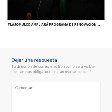
TLAJOMULCO AMPLIARÁ PROGRAMA DE RENOVACIÓN…
T
Dejar una respuesta
Tu dirección de correo electrónico no será visible.
Los campos obligatorios están marcados con *