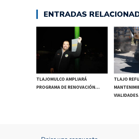
ENTRADAS RELACIONA
RRIDOS
TLAJOMULCO AMPLIARÁ
TLAJO REF
UITOS…
PROGRAMA DE RENOVACIÓN…
MANTENIMI
VIALIDADE