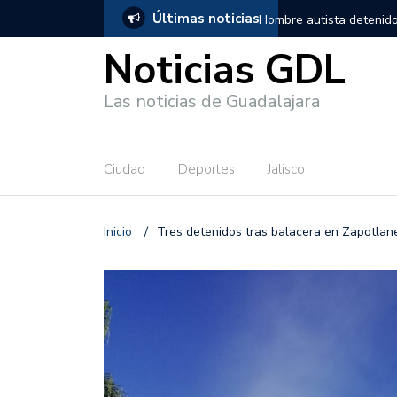
Últimas noticias
, salió de los separos sin lesiones graves
Títeres gigantes recorre
Noticias GDL
Las noticias de Guadalajara
Ciudad
Deportes
Jalisco
Inicio
/
Tres detenidos tras balacera en Zapotlane