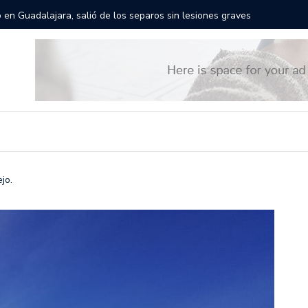
rán las calles de Guadalajara: aparta la fecha
Todo list
jo.