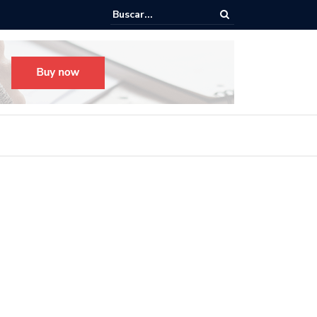
o para el Festival Desfile Día de Muertos 2025 en Guadalajara