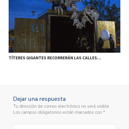
TÍTERES GIGANTES RECORRERÁN LAS CALLES…
T
Dejar una respuesta
Tu dirección de correo electrónico no será visible.
Los campos obligatorios están marcados con *