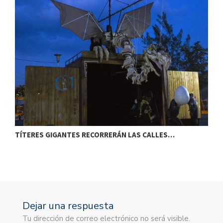
TÍTERES GIGANTES RECORRERÁN LAS CALLES…
T
Dejar una respuesta
Tu dirección de correo electrónico no será visible.