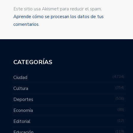
Este sitio usa Akismet para reducir el spam.
Aprende cómo se procesan los datos de tus
comentarios
.
CATEGORÍAS
4,734
Ciudad
354
Cultura
506
Deportes
89
Economía
12
Editorial
119
Educación