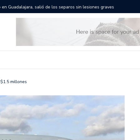
rán las calles de Guadalajara: aparta la fecha
Todo list
 $1.5 millones