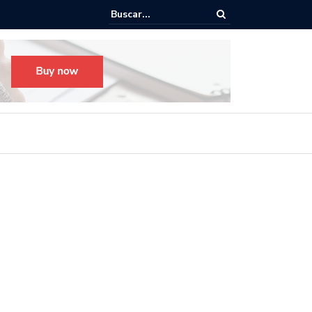
o para el Festival Desfile Día de Muertos 2025 en Guadalajara