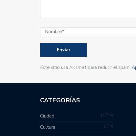
Este sitio usa Akismet para reducir el spam.
A
CATEGORÍAS
4,734
Ciudad
354
Cultura