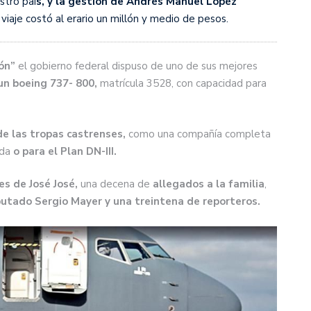
stro paí
s, y la gestión de Andrés Manuel Lópéz
viaje costó al erario un millón y medio de pesos.
ión”
el gobierno federal dispuso de uno de sus mejores
 un boeing 737- 800,
matrícula 3528, con capacidad para
e las tropas castrenses,
como una compañía completa
ada
o para el Plan DN-III.
es de José José,
una decena de
allegados a la familia
,
diputado Sergio Mayer y una treintena de reporteros.