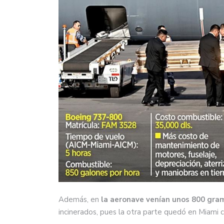
Además, en
la aeronave venían unos 800 gram
incinerados, pues la otra parte quedó en Miami co