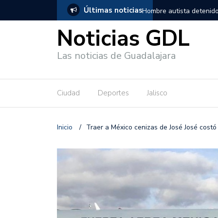
Últimas noticias
, salió de los separos sin lesiones graves
Títeres gigantes recorre
Noticias GDL
Las noticias de Guadalajara
Ciudad
Deportes
Jalisco
Inicio
/
Traer a México cenizas de José José costó