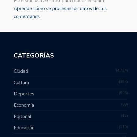
Este sitio usa Akismet para reducir el spam.
Aprende cómo se procesan los datos de tus
comentarios
.
CATEGORÍAS
4,734
Ciudad
354
Cultura
506
Deportes
89
Economía
12
Editorial
119
Educación