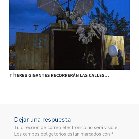
TÍTERES GIGANTES RECORRERÁN LAS CALLES…
T
Dejar una respuesta
Tu dirección de correo electrónico no será visible.
Los campos obligatorios están marcados con *