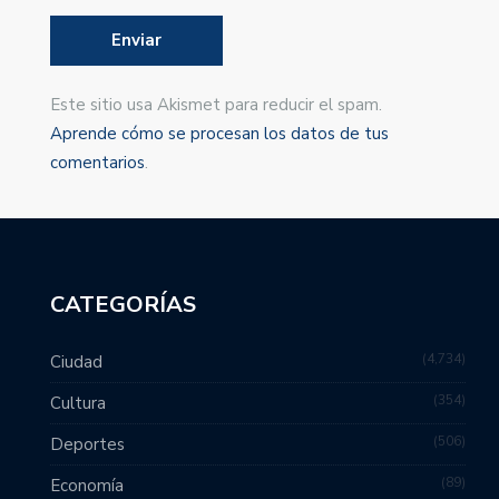
Este sitio usa Akismet para reducir el spam.
Aprende cómo se procesan los datos de tus
comentarios
.
CATEGORÍAS
4,734
Ciudad
354
Cultura
506
Deportes
89
Economía