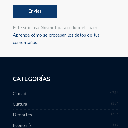
Este sitio usa Akismet para reducir el spam.
Aprende cómo se procesan los datos de tus
comentarios
.
CATEGORÍAS
4,734
Ciudad
354
Cultura
506
Deportes
89
Economía