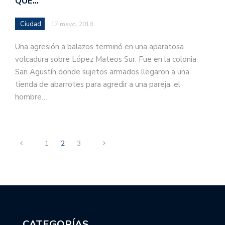
QUE…
Ciudad
17 mayo, 2018
Una agresión a balazos terminó en una aparatosa
volcadura sobre López Mateos Sur. Fue en la colonia
San Agustín donde sujetos armados llegaron a una
tienda de abarrotes para agredir a una pareja; el
hombre…
1
2
3
CATEGORÍAS