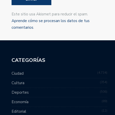
Este sitio usa Akismet para reducir el spam.
Aprende cómo se procesan los datos de tus
comentarios
.
CATEGORÍAS
4,734
Ciudad
354
Cultura
506
Deportes
89
Economía
12
Editorial