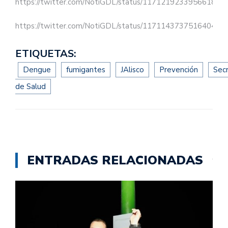
https://twitter.com/NotiGDL/status/117121923395661824
https://twitter.com/NotiGDL/status/117114373751640473
ETIQUETAS:
Dengue
fumigantes
JAlisco
Prevención
Secr
de Salud
ENTRADAS RELACIONADAS