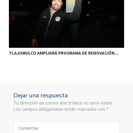
TLAJOMULCO AMPLIARÁ PROGRAMA DE RENOVACIÓN…
T
Dejar una respuesta
Tu dirección de correo electrónico no será visible.
Los campos obligatorios están marcados con *