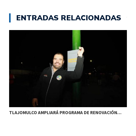
— Gobierno de Jalisco
(@GobiernoJalisco)
January 24,
ENTRADAS RELACIONADAS
2020
TLAJOMULCO AMPLIARÁ PROGRAMA DE RENOVACIÓN…
T