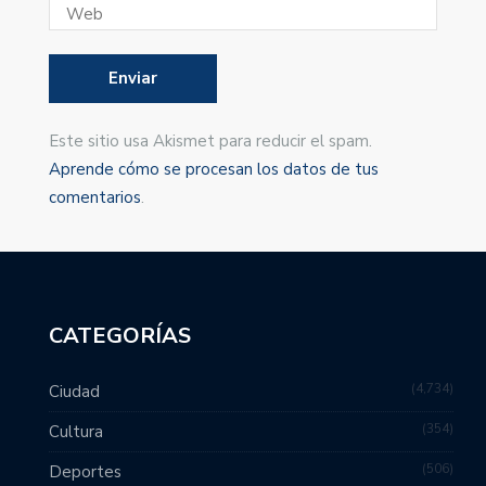
Este sitio usa Akismet para reducir el spam.
Aprende cómo se procesan los datos de tus
comentarios
.
CATEGORÍAS
4,734
Ciudad
354
Cultura
506
Deportes