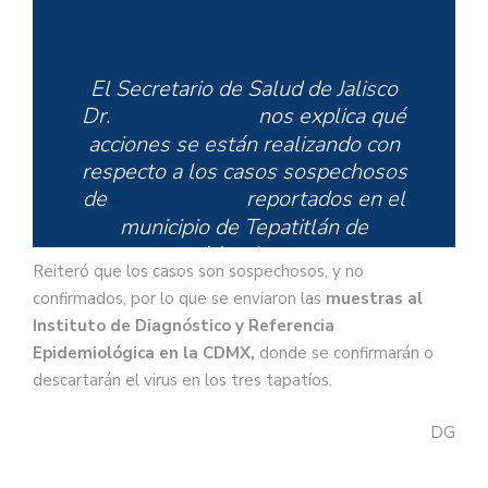
El Secretario de Salud de Jalisco
Dr.
@FPetersenA
nos explica qué
acciones se están realizando con
respecto a los casos sospechosos
de
#Coronavirus
reportados en el
municipio de Tepatitlán de
Morelos.
Reiteró que los casos son sospechosos, y no
confirmados, por lo que se enviaron las
muestras al
Instituto de Diagnóstico y Referencia
Epidemiológica en la CDMX,
donde se confirmarán o
Dale clic para conocer más
descartarán el virus en los tres tapatíos.
información:
pic.twitter.com/ceYGEB9efQ
DG