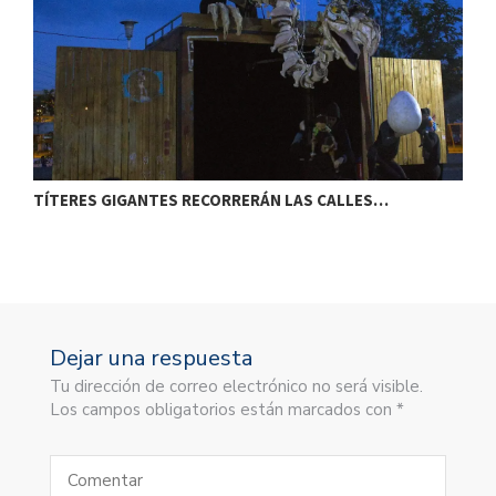
TÍTERES GIGANTES RECORRERÁN LAS CALLES…
T
Dejar una respuesta
Tu dirección de correo electrónico no será visible.
Los campos obligatorios están marcados con *