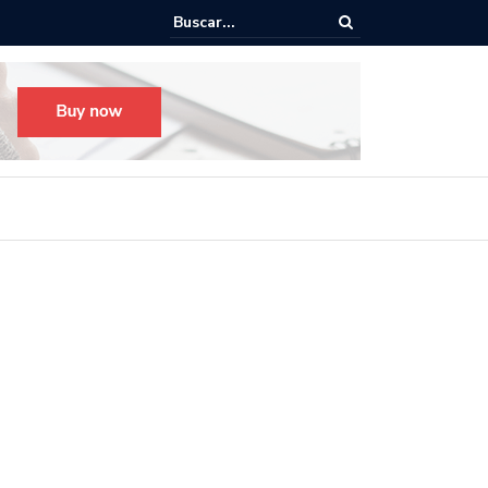
o para el Festival Desfile Día de Muertos 2025 en Guadalajara