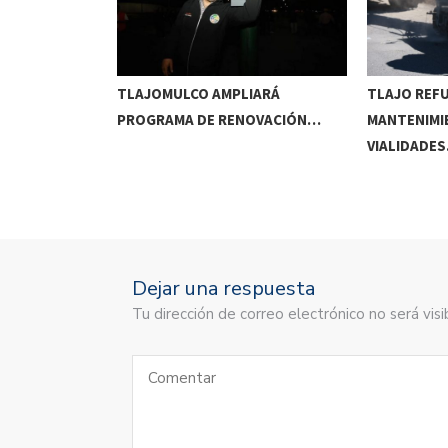
RRIDOS
TLAJOMULCO AMPLIARÁ
TLAJO REF
UITOS…
PROGRAMA DE RENOVACIÓN…
MANTENIMI
VIALIDADE
Dejar una respuesta
Tu dirección de correo electrónico no será vi