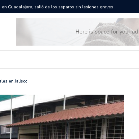
rán las calles de Guadalajara: aparta la fecha
Todo list
ales en Jalisco