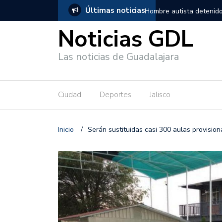
Últimas noticias
, salió de los separos sin lesiones graves
Títeres gigantes recorre
Noticias GDL
Las noticias de Guadalajara
Ciudad
Deportes
Jalisco
Inicio
/
Serán sustituidas casi 300 aulas provision