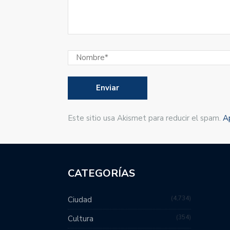
Este sitio usa Akismet para reducir el spam.
A
CATEGORÍAS
4,734
Ciudad
354
Cultura