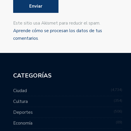
Este sitio usa Akismet para reducir el spam.
Aprende cómo se procesan los datos de tus
comentarios
.
CATEGORÍAS
4,734
Ciudad
354
Cultura
506
Deportes
89
Economía