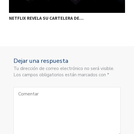
NETFLIX REVELA SU CARTELERA DE…
C
Dejar una respuesta
Tu dirección de correo electrónico no será visible.
Los campos obligatorios están marcados con *