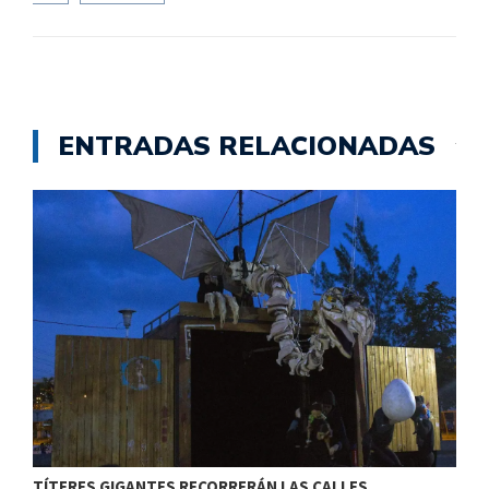
ENTRADAS RELACIONADAS
TÍTERES GIGANTES RECORRERÁN LAS CALLES…
T