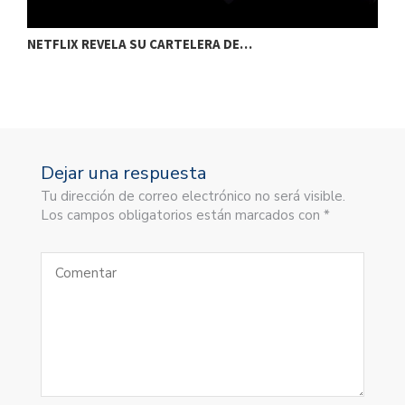
NETFLIX REVELA SU CARTELERA DE…
C
Dejar una respuesta
Tu dirección de correo electrónico no será visible.
Los campos obligatorios están marcados con *