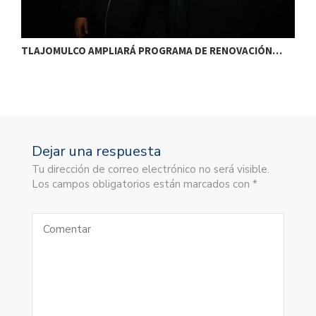
TLAJOMULCO AMPLIARÁ PROGRAMA DE RENOVACIÓN…
T
Dejar una respuesta
Tu dirección de correo electrónico no será visible.
Los campos obligatorios están marcados con *