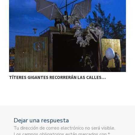
TÍTERES GIGANTES RECORRERÁN LAS CALLES…
T
Dejar una respuesta
Tu dirección de correo electrónico no será visible.
Los campos obligatorios están marcados con *