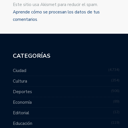
Este sitio usa Akismet para reducir el spam.
Aprende cómo se procesan los datos de tus
comentarios
.
CATEGORÍAS
4,734
Ciudad
354
Cultura
506
Deportes
89
Economía
12
Editorial
119
Educación