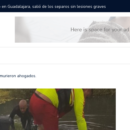
rán las calles de Guadalajara: aparta la fecha
Todo list
 murieron ahogados.