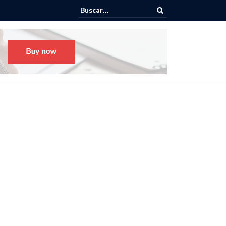
o para el Festival Desfile Día de Muertos 2025 en Guadalajara