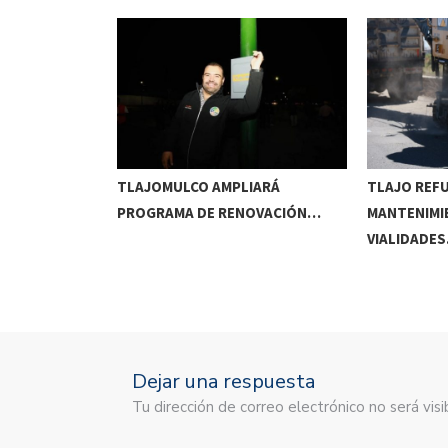
RRIDOS
TLAJOMULCO AMPLIARÁ
TLAJO REF
UITOS…
PROGRAMA DE RENOVACIÓN…
MANTENIMI
VIALIDADE
Dejar una respuesta
Tu dirección de correo electrónico no será vi