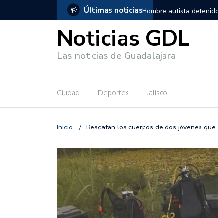
Últimas noticias
, salió de los separos sin lesiones graves
Títeres gigantes recorre
Noticias GDL
Las noticias de Guadalajara
Ciudad
Deportes
Jalisco
Inicio
/
Rescatan los cuerpos de dos jóvenes que