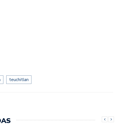
m
teuchitlan
DAS