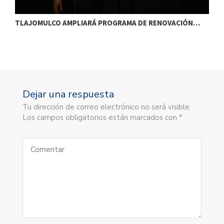
TLAJOMULCO AMPLIARÁ PROGRAMA DE RENOVACIÓN…
T
Dejar una respuesta
Tu dirección de correo electrónico no será visible.
Los campos obligatorios están marcados con *