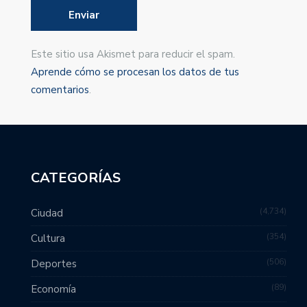
Este sitio usa Akismet para reducir el spam.
Aprende cómo se procesan los datos de tus
comentarios
.
CATEGORÍAS
4,734
Ciudad
354
Cultura
506
Deportes
89
Economía