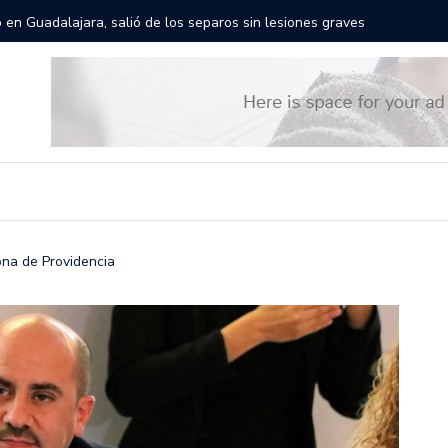
rán las calles de Guadalajara: aparta la fecha
Todo list
ona de Providencia