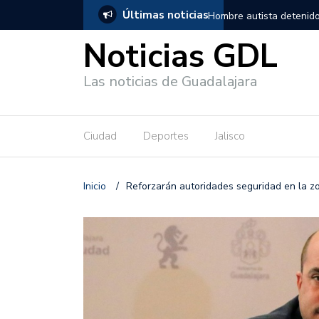
Últimas noticias
, salió de los separos sin lesiones graves
Títeres gigantes recorre
Noticias GDL
Las noticias de Guadalajara
Ciudad
Deportes
Jalisco
Inicio
/
Reforzarán autoridades seguridad en la z