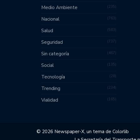
235
Medio Ambiente
763
Nacional
583
Salud
737
Seguridad
467
Sin categoría
135
Social
28
Tecnología
234
Trending
165
Vialidad
© 2026 Newspaper-X, un tema de
Colorlib
La Secretaría del Transporte 