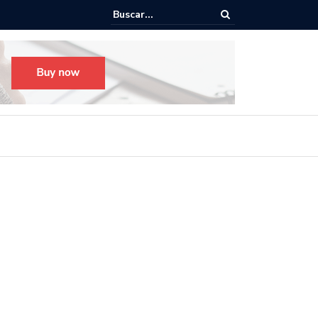
o para el Festival Desfile Día de Muertos 2025 en Guadalajara