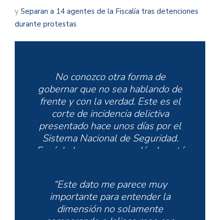
y
Separan a 14 agentes de la Fiscalía tras detenciones
durante protestas
No conozco otra forma de
gobernar que no sea hablando de
frente y con la verdad. Este es el
corte de incidencia delictiva
presentado hace unos días por el
Sistema Nacional de Seguridad.
Escúchalo y conoce en dónde está
parado Jalisco en el panorama de
México:
“Este dato me parece muy
pic.twitter.com/4Uyi6MIgWQ
importante para entender la
dimensión no solamente