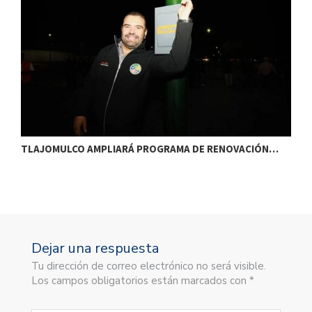
TLAJOMULCO AMPLIARÁ PROGRAMA DE RENOVACIÓN…
T
Dejar una respuesta
Tu dirección de correo electrónico no será visible.
Los campos obligatorios están marcados con *