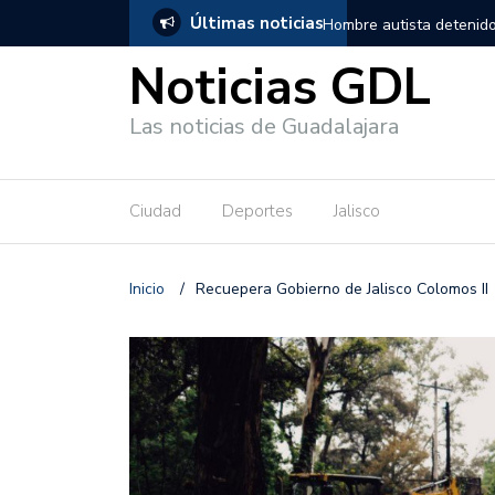
Últimas noticias
, salió de los separos sin lesiones graves
Títeres gigantes recorre
Noticias GDL
Las noticias de Guadalajara
Ciudad
Deportes
Jalisco
Inicio
/
Recuepera Gobierno de Jalisco Colomos II