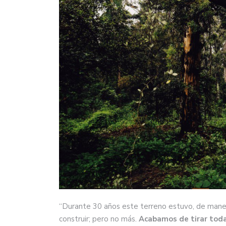
“Durante 30 años este terreno estuvo, de manera
construir; pero no más.
Acabamos de tirar toda