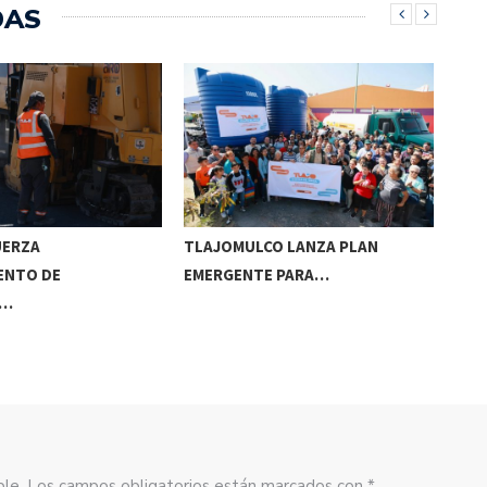
DAS
UERZA
TLAJOMULCO LANZA PLAN
GER
ENTO DE
EMERGENTE PARA…
REC
S…
sible. Los campos obligatorios están marcados con *