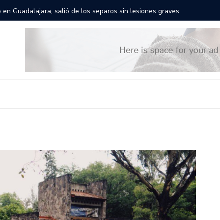
rán las calles de Guadalajara: aparta la fecha
Todo list