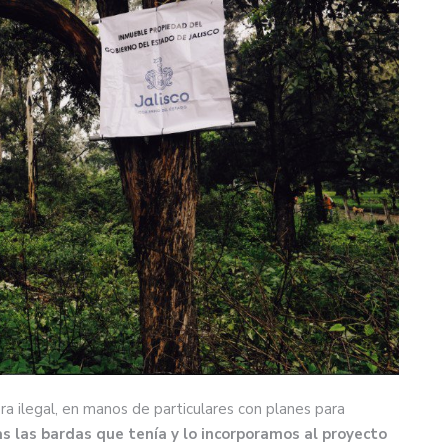
 ilegal, en manos de particulares con planes para
s las bardas que tenía y lo incorporamos al proyecto