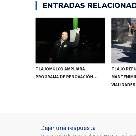
ENTRADAS RELACIONA
RRIDOS
TLAJOMULCO AMPLIARÁ
TLAJO REF
UITOS…
PROGRAMA DE RENOVACIÓN…
MANTENIMI
VIALIDADE
Dejar una respuesta
Tu dirección de correo electrónico no será vi