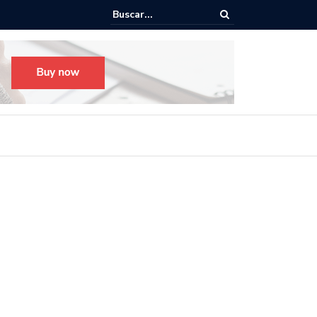
o para el Festival Desfile Día de Muertos 2025 en Guadalajara