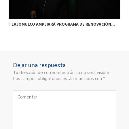
TLAJOMULCO AMPLIARÁ PROGRAMA DE RENOVACIÓN…
T
Dejar una respuesta
Tu dirección de correo electrónico no será visible.
Los campos obligatorios están marcados con *