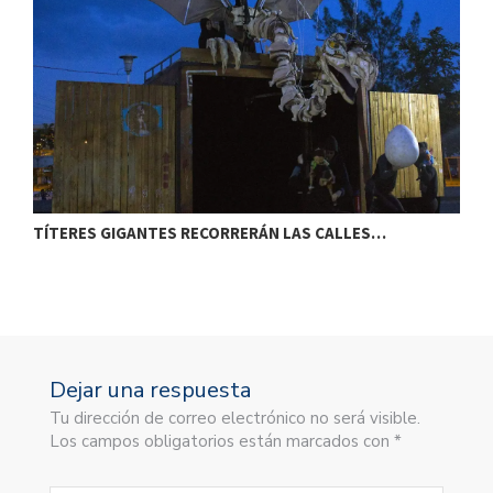
TÍTERES GIGANTES RECORRERÁN LAS CALLES…
T
Dejar una respuesta
Tu dirección de correo electrónico no será visible.
Los campos obligatorios están marcados con *