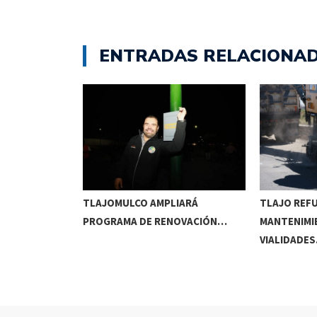
ENTRADAS RELACIONA
RRIDOS
TLAJOMULCO AMPLIARÁ
TLAJO REF
UITOS…
PROGRAMA DE RENOVACIÓN…
MANTENIMI
VIALIDADE