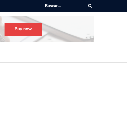
o para el Festival Desfile Día de Muertos 2025 en Guadalajara