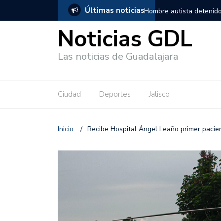
Últimas noticias
, salió de los separos sin lesiones graves
Títeres gigantes recorre
Noticias GDL
Las noticias de Guadalajara
Ciudad
Deportes
Jalisco
Inicio
/
Recibe Hospital Ángel Leaño primer pacie