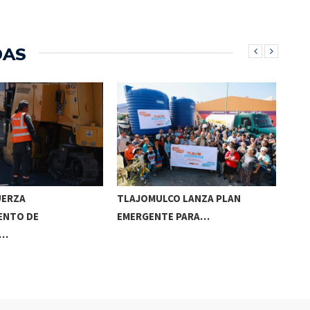
DAS
UERZA
TLAJOMULCO LANZA PLAN
GER
ENTO DE
EMERGENTE PARA…
REC
S…