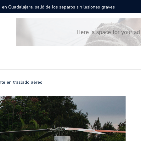
rán las calles de Guadalajara: aparta la fecha
Todo list
nte en traslado aéreo