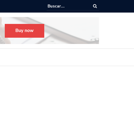
o para el Festival Desfile Día de Muertos 2025 en Guadalajara