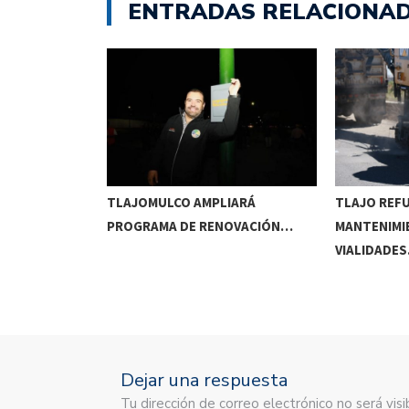
ENTRADAS RELACIONA
RRIDOS
TLAJOMULCO AMPLIARÁ
TLAJO REF
UITOS…
PROGRAMA DE RENOVACIÓN…
MANTENIMI
VIALIDADE
Dejar una respuesta
Tu dirección de correo electrónico no será vi