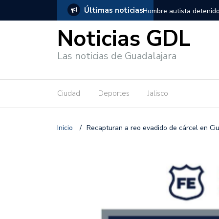
Últimas noticias
, salió de los separos sin lesiones graves
Títeres gigantes recorre
Noticias GDL
Las noticias de Guadalajara
Ciudad
Deportes
Jalisco
Inicio
/
Recapturan a reo evadido de cárcel en C