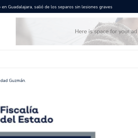
rán las calles de Guadalajara: aparta la fecha
Todo list
iudad Guzmán.