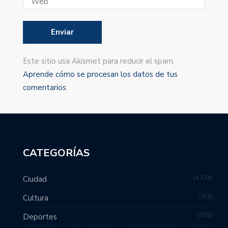
Este sitio usa Akismet para reducir el spam.
Aprende cómo se procesan los datos de tus
comentarios
.
CATEGORÍAS
4,734
Ciudad
354
Cultura
506
Deportes