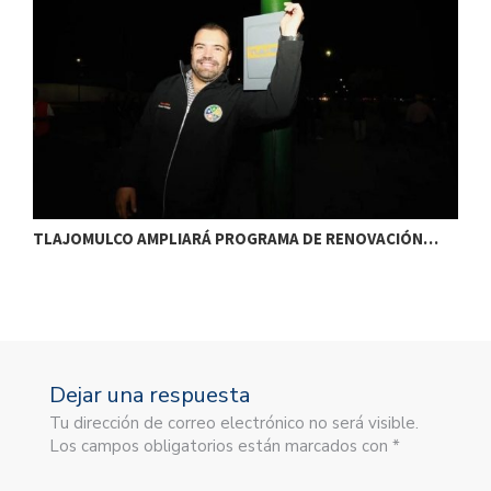
TLAJOMULCO AMPLIARÁ PROGRAMA DE RENOVACIÓN…
T
Dejar una respuesta
Tu dirección de correo electrónico no será visible.
Los campos obligatorios están marcados con *