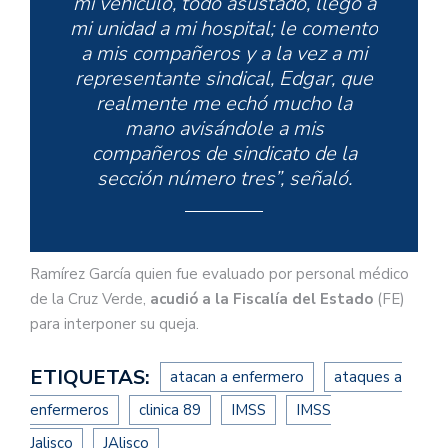
mi vehículo, todo asustado, llegó a
mi unidad a mi hospital; le comento
a mis compañeros y a la vez a mi
representante sindical, Edgar, que
realmente me echó mucho la
mano avisándole a mis
compañeros de sindicato de la
sección número tres”, señaló.
Ramírez García quien fue evaluado por personal médico
de la Cruz Verde,
acudió a la Fiscalía del Estado
(FE)
para interponer su queja.
ETIQUETAS:
atacan a enfermero
ataques a
enfermeros
clinica 89
IMSS
IMSS
Jalisco
JAlisco