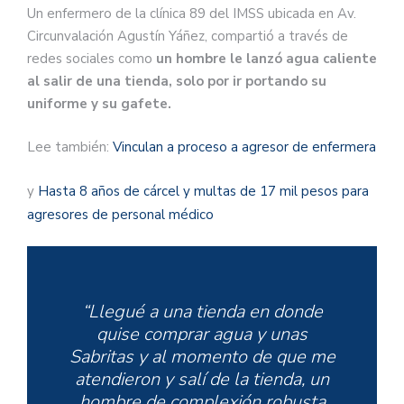
Un enfermero de la clínica 89 del IMSS ubicada en Av.
Circunvalación Agustín Yáñez, compartió a través de
redes sociales como
un hombre le lanzó agua caliente
al salir de una tienda, solo por ir portando su
uniforme y su gafete.
Lee también:
Vinculan a proceso a agresor de enfermera
y
Hasta 8 años de cárcel y multas de 17 mil pesos para
agresores de personal médico
“Llegué a una tienda en donde
quise comprar agua y unas
Sabritas y al momento de que me
atendieron y salí de la tienda, un
hombre de complexión robusta