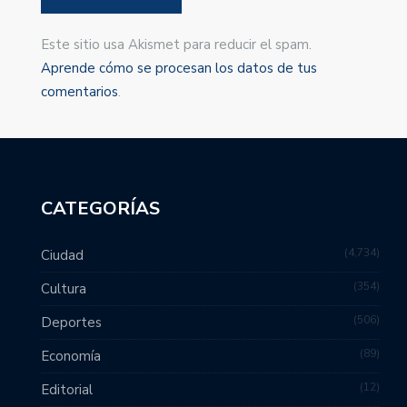
Este sitio usa Akismet para reducir el spam.
Aprende cómo se procesan los datos de tus
comentarios
.
CATEGORÍAS
4,734
Ciudad
354
Cultura
506
Deportes
89
Economía
12
Editorial