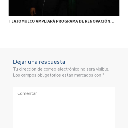
TLAJOMULCO AMPLIARÁ PROGRAMA DE RENOVACIÓN…
T
Dejar una respuesta
Tu dirección de correo electrónico no será visible.
Los campos obligatorios están marcados con *