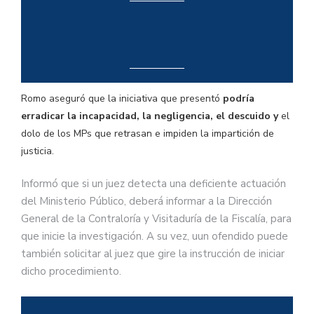
Romo aseguró que la iniciativa que presentó
podría
erradicar la incapacidad, la negligencia, el descuido y
el
dolo de los MPs que retrasan e impiden la impartición de
justicia.
Informó que si un juez detecta una deficiente actuación
del Ministerio Público, deberá informar a la Dirección
General de la Contraloría y Visitaduría de la Fiscalía, para
que inicie la investigación. A su vez, uun ofendido puede
también solicitar al juez que gire la instrucción de iniciar
dicho procedimiento.