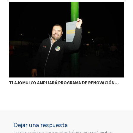
TLAJOMULCO AMPLIARÁ PROGRAMA DE RENOVACIÓN…
T
Dejar una respuesta
Tu dirección de correo electrónico no será visible.