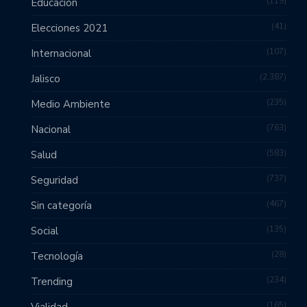
119
Educación
41
Elecciones 2021
107
Internacional
2,387
Jalisco
235
Medio Ambiente
763
Nacional
583
Salud
737
Seguridad
467
Sin categoría
135
Social
28
Tecnología
234
Trending
165
Vialidad