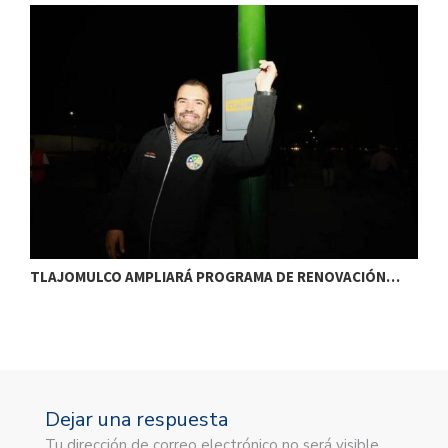
TLAJOMULCO AMPLIARÁ PROGRAMA DE RENOVACIÓN…
T
Dejar una respuesta
Tu dirección de correo electrónico no será visible.