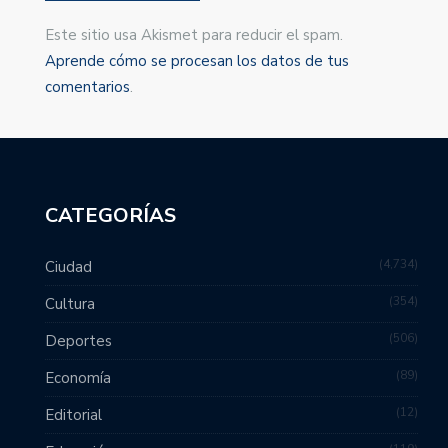
Este sitio usa Akismet para reducir el spam.
Aprende cómo se procesan los datos de tus
comentarios
.
CATEGORÍAS
4,734
Ciudad
354
Cultura
506
Deportes
89
Economía
12
Editorial